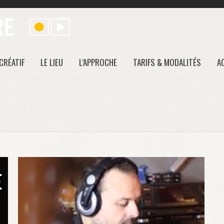
CRÉATIF
LE LIEU
L’APPROCHE
TARIFS & MODALITÉS
A
You are her