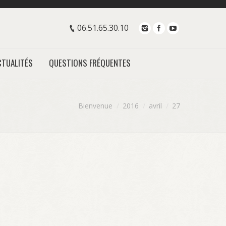
06.51.65.30.10
CTUALITÉS
QUESTIONS FRÉQUENTES
e:
Bienvenue
2016
avril
27